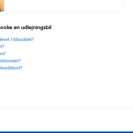
ooke en udlejningsbil
deret i tilbuddet?
t?
um?
 bilmodel?
 kreditkort?