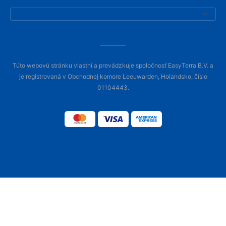
Túto webovú stránku vlastní a prevádzkuje spoločnosť EasyTerra B.V. a
je registrovaná v Obchodnej komore Leeuwarden, Holandsko, číslo
01104443.