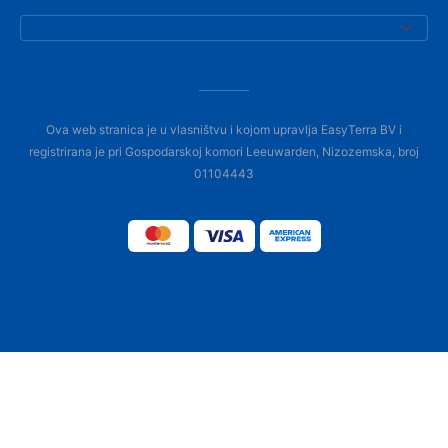
Ova web stranica je u vlasništvu i kojom upravlja EasyTerra BV i
registrirana je pri Gospodarskoj komori Leeuwarden, Nizozemska, broj
01104443