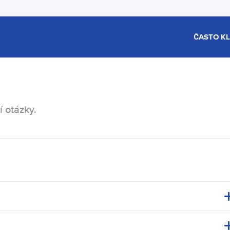
ČASTO K
í otázky.