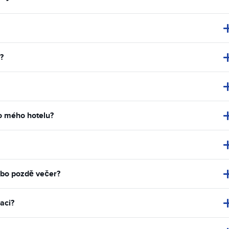
?
do mého hotelu?
ebo pozdě večer?
aci?